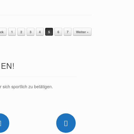
ück
1
2
3
4
5
6
7
Weiter »
EN!
sich sportlich zu betätigen.