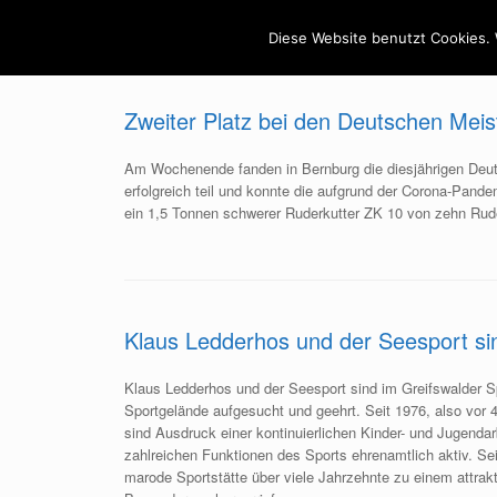
Startseite
Unser Ver
Diese Website benutzt Cookies. 
Zweiter Platz bei den Deutschen Meis
Am Wochenende fanden in Bernburg die diesjährigen Deut
erfolgreich teil und konnte die aufgrund der Corona-Pand
ein 1,5 Tonnen schwerer Ruderkutter ZK 10 von zehn Ruder
Klaus Ledderhos und der Seesport si
Klaus Ledderhos und der Seesport sind im Greifswalder Sp
Sportgelände aufgesucht und geehrt. Seit 1976, also vor
sind Ausdruck einer kontinuierlichen Kinder- und Jugendar
zahlreichen Funktionen des Sports ehrenamtlich aktiv. Se
marode Sportstätte über viele Jahrzehnte zu einem attra