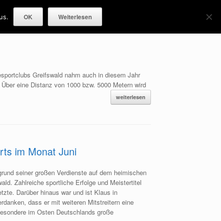
Projekte
Kontakt
OK
Weiterlesen
us.
esportclubs Greifswald nahm auch in diesem Jahr
n. Über eine Distanz von 1000 bzw. 5000 Metern wird
weiterlesen
rts im Monat Juni
fgrund seiner großen Verdienste auf dem heimischen
wald.
Zahlreiche sportliche Erfolge und Meistertitel
tzte. Darüber hinaus war und ist Klaus in
danken, dass er mit weiteren Mitstreitern eine
sbesondere im Osten Deutschlands große