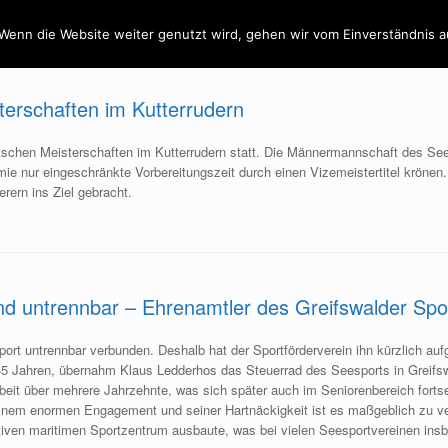
ein
Training
Wettkämpfe
Presse
Wenn die Website weiter genutzt wird, gehen wir vom Einverständnis a
terschaften im Kutterrudern
schen Meisterschaften im Kutterrudern statt. Die Männermannschaft des Se
emie nur eingeschränkte Vorbereitungszeit durch einen Vizemeistertitel kröne
ern ins Ziel gebracht.
nd untrennbar – Ehrenamtler des Greifswalder Spo
ort untrennbar verbunden. Deshalb hat der Sportförderverein ihn kürzlich au
 45 Jahren, übernahm Klaus Ledderhos das Steuerrad des Seesports in Greifs
beit über mehrere Jahrzehnte, was sich später auch im Seniorenbereich fortse
inem enormen Engagement und seiner Hartnäckigkeit ist es maßgeblich zu ver
ktiven maritimen Sportzentrum ausbaute, was bei vielen Seesportvereinen in