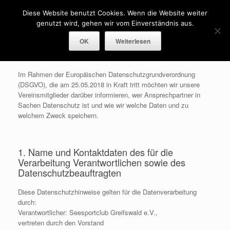
Menü
Diese Website benutzt Cookies. Wenn die Website weiter
genutzt wird, gehen wir vom Einverständnis aus.
OK
Weiterlesen
Hinweise zur Datenverarbeitung
Im Rahmen der Europäischen Datenschutzgrundverordnung
(DSGVO), die am 25.05.2018 in Kraft tritt möchten wir unsere
Vereinsmitglieder darüber informieren, wer Ansprechpartner in
Sachen Datenschutz ist und wie wir welche Daten und zu
welchem Zweck speichern.
1. Name und Kontaktdaten des für die
Verarbeitung Verantwortlichen sowie des
Datenschutzbeauftragten
Diese Datenschutzhinweise gelten für die Datenverarbeitung
durch:
Verantwortlicher: Seesportclub Greifswald e.V.,
vertreten durch den Vorstand