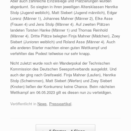
Aber auch zahlreiche Einzelsiege und Platzierungen wurden
abgeräumt. So siegten in ihren jeweiligen Altersklassen Henrike
Stolp (Jugend weiblich), Matt Siebert (Jugend männlich), Edgar
Lorenz (Männer 1), Johannes Mahner (Männer 2), Elke Asse
(Frauen 4) und Jens Stolp (Männer 4). Auf zweiten Plätzen
landeten Torsten Hanke (Männer 1) und Thomas Reinhold
(Männer 4). Dritte Plätze belegten Finja Mahner (Mädchen), Zoey
Siebert (Junioren weiblich) und Roland Asse (Männer 4). Auch
alle anderen Starter machten einen guten Wettkampf und
verfehlten das Podest teilweise nur sehr knapp.
Nicht zuletzt wurde noch ein Wanderpokal der Technischen
Kommission des Deutschen Seesportverbands ausgelobt. Und
auch der ging nach Greifswald. Finja Mahner (Laufen), Henrike
Stolp (Schwimmen), Matt Siebert (Werfen) und Zoey Siebert
(Knoten) ließen der Konkurrenz keine Chance. Beim nächsten
Wettkampf am 06.05.2023 gilt es diesen nun zu verteidigen.
Veröffentlicht in
News
,
Presseartikel
.
Beitragsnavigation